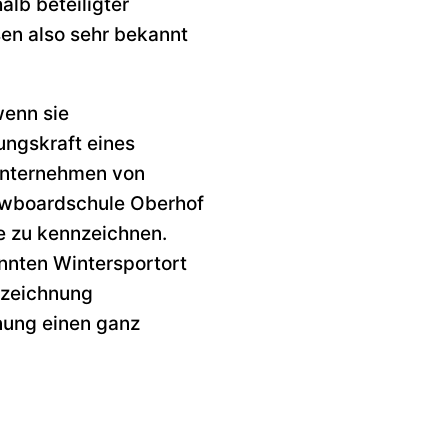
lb beteiligter
sen also sehr bekannt
enn sie
ungskraft eines
n Unternehmen von
owboardschule Oberhof
e zu kennzeichnen.
nnten Wintersportort
ezeichnung
nung einen ganz